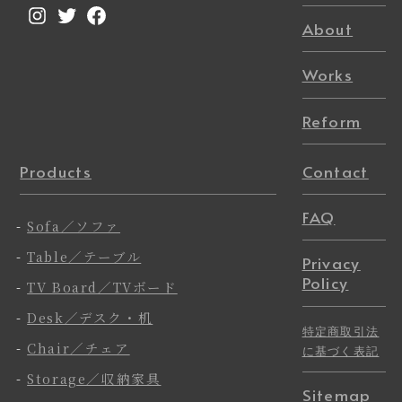
Instagram
Twitter
Facebook
About
Works
Reform
Products
Contact
FAQ
-
Sofa／ソファ
-
Table／テーブル
Privacy
Policy
-
TV Board／TVボード
-
Desk／デスク・机
特定商取引法
-
Chair／チェア
に基づく表記
-
Storage／収納家具
Sitemap