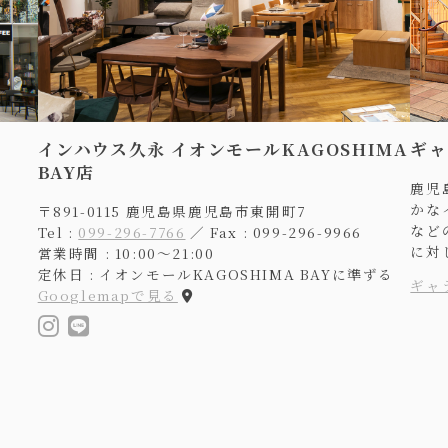
インハウス久永 イオンモールKAGOSHIMA
ギャ
BAY店
鹿児
かな
〒891-0115 鹿児島県鹿児島市東開町7
など
Tel :
099-296-7766
／ Fax : 099-296-9966
に対
営業時間 : 10:00〜21:00
定休日 : イオンモールKAGOSHIMA BAYに準ずる
ギャ
Googlemapで見る