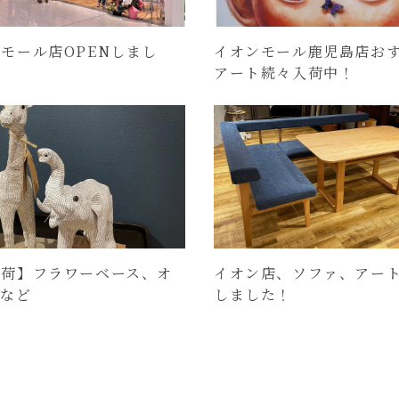
モール店OPENしまし
イオンモール鹿児島店お
アート続々入荷中！
入荷】フラワーベース、オ
イオン店、ソファ、アー
ェなど
しました！