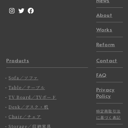
News
Instagram
Twitter
Facebook
About
Works
Reform
Products
Contact
FAQ
-
Sofa／ソファ
-
Table／テーブル
Privacy
Policy
-
TV Board／TVボード
-
Desk／デスク・机
特定商取引法
-
Chair／チェア
に基づく表記
-
Storage／収納家具