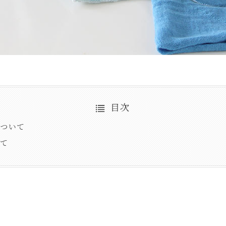
目次
について
いて