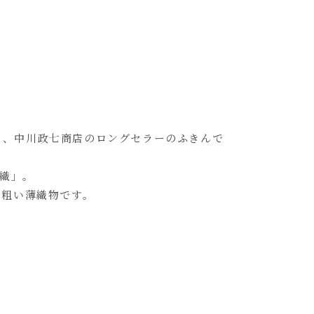
る、中川政七商店のロングセラーのふきんで
織」。
の粗い薄織物です。