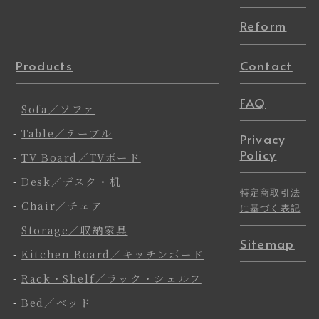
Reform
Products
Contact
FAQ
-
Sofa／ソファ
-
Table／テーブル
Privacy
Policy
-
TV Board／TVボード
-
Desk／デスク・机
特定商取引法
-
Chair／チェア
に基づく表記
-
Storage／収納家具
Sitemap
-
Kitchen Board／キッチンボード
-
Rack・Shelf／ラック・シェルフ
-
Bed／ベッド