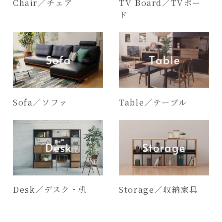
Chair／チェア
TV Board／TVボー
ド
Sofa／ソファ
Table／テーブル
Desk／デスク・机
Storage／収納家具