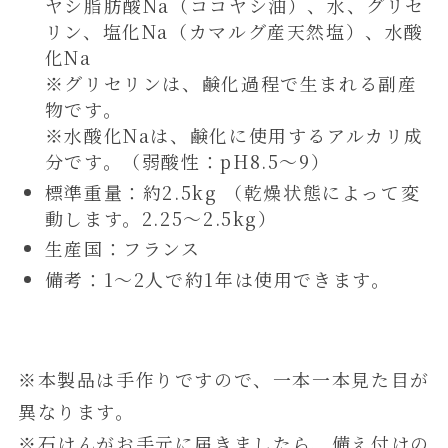
ヤシ脂肪酸Na（ココヤシ油）、水、グリセ
リン、塩化Na（カマルグ産天然塩）、水酸
化Na
※グリセリンは、鹸化過程で生まれる副産
物です。
※水酸化Naは、鹸化に使用するアルカリ成
分です。（弱酸性：pH8.5～9）
標準重量：約2.5kg （乾燥状態によって変
動します。2.25～2.5kg）
生産国：フランス
備考：1～2人で約1年は使用できます。
※本製品は手作りですので、一本一本見た目が
異なります。
※石けんがお手元に届きましたら、備え付けの