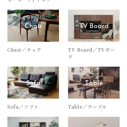
Chair／チェア
TV Board／TVボー
ド
Sofa／ソファ
Table／テーブル