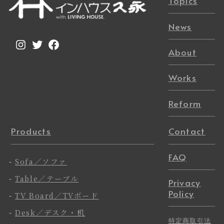
Topics
News
Instagram
Twitter
Facebook
About
Works
Reform
Products
Contact
FAQ
-
Sofa／ソファ
-
Table／テーブル
Privacy
Policy
-
TV Board／TVボード
-
Desk／デスク・机
特定商取引法