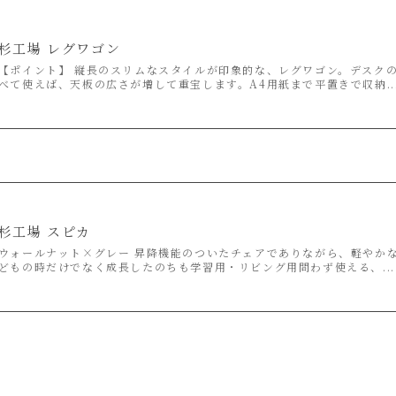
杉工場 レグワゴン
【ポイント】 縦長のスリムなスタイルが印象的な、レグワゴン。デスク
べて使えば、天板の広さが増して重宝します。A4用紙まで平置きで収納..
杉工場 スピカ
ウォールナット×グレー 昇降機能のついたチェアでありながら、軽やか
どもの時だけでなく成長したのちも学習用・リビング用問わず使える、...