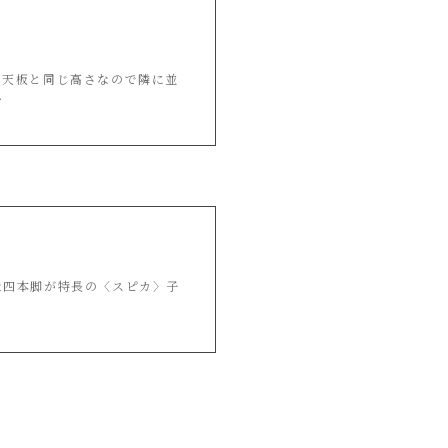
の天板と同じ高さなので隣に並
.
な四本脚が特長の〈スピカ〉子