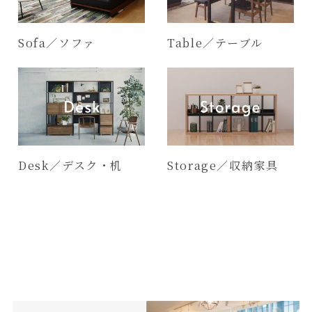
Sofa／ソファ
Table／テーブル
Desk／デスク・机
Storage／収納家具