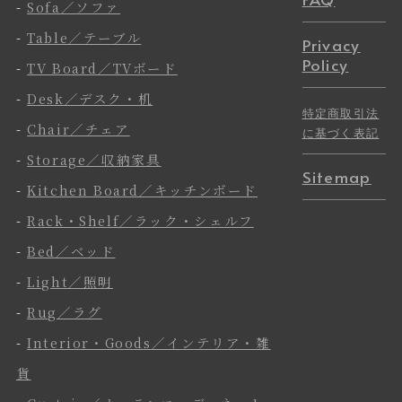
-
Sofa／ソファ
-
Table／テーブル
Privacy
Policy
-
TV Board／TVボード
-
Desk／デスク・机
特定商取引法
-
Chair／チェア
に基づく表記
-
Storage／収納家具
Sitemap
-
Kitchen Board／キッチンボード
-
Rack・Shelf／ラック・シェルフ
-
Bed／ベッド
-
Light／照明
-
Rug／ラグ
-
Interior・Goods／インテリア・雑
貨