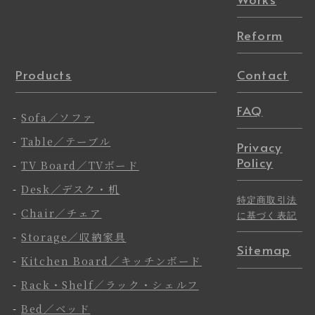
Reform
Products
Contact
FAQ
-
Sofa／ソファ
-
Table／テーブル
Privacy
Policy
-
TV Board／TVボード
-
Desk／デスク・机
特定商取引法
-
Chair／チェア
に基づく表記
-
Storage／収納家具
Sitemap
-
Kitchen Board／キッチンボード
-
Rack・Shelf／ラック・シェルフ
-
Bed／ベッド