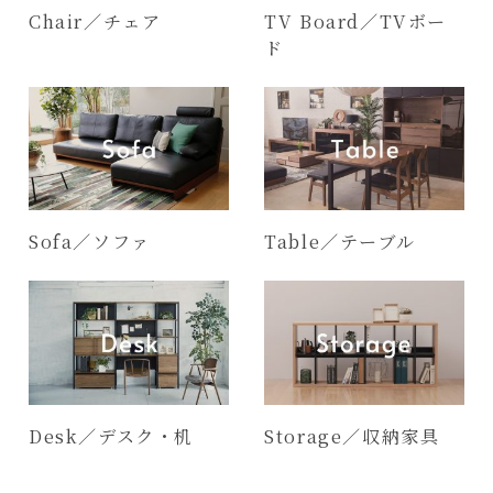
Chair／チェア
TV Board／TVボー
ド
Sofa／ソファ
Table／テーブル
Desk／デスク・机
Storage／収納家具