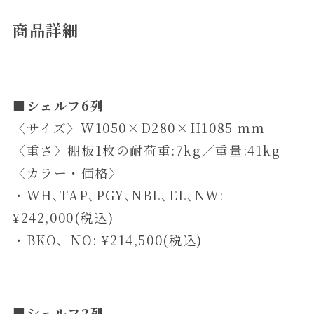
商品詳細
■シェルフ6列
〈サイズ〉W1050×D280×H1085 mm
〈重さ〉棚板1枚の耐荷重:7kg／重量:41kg
〈カラー・価格〉
・WH､TAP､PGY､NBL､EL､NW:
¥242,000(税込)
・BKO、NO: ¥214,500(税込)
■シェルフ2列