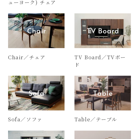
ューヨーク) チェア
Chair／チェア
TV Board／TVボー
ド
Sofa／ソファ
Table／テーブル