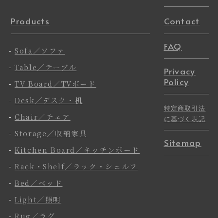
Products
Contact
FAQ
-
Sofa／ソファ
-
Table／テーブル
Privacy
Policy
-
TV Board／TVボード
-
Desk／デスク・机
特定商取引法
-
Chair／チェア
に基づく表記
-
Storage／収納家具
Sitemap
-
Kitchen Board／キッチンボード
-
Rack・Shelf／ラック・シェルフ
-
Bed／ベッド
-
Light／照明
-
Rug／ラグ