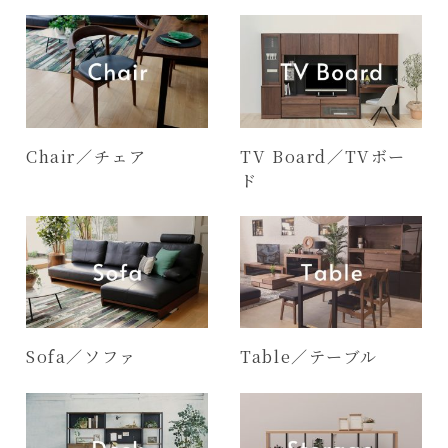
Chair／チェア
TV Board／TVボー
ド
Sofa／ソファ
Table／テーブル