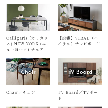
Calligaris (カリガリ
【廃番】VIRAL（バ
ス) NEW YORK (ニ
イラル）テレビボード
ューヨーク) チェア
Chair／チェア
TV Board／TVボー
ド