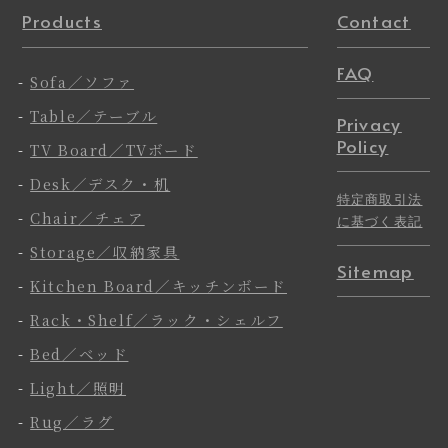
Products
Contact
FAQ
-
Sofa／ソファ
-
Table／テーブル
Privacy
Policy
-
TV Board／TVボード
-
Desk／デスク・机
特定商取引法
-
Chair／チェア
に基づく表記
-
Storage／収納家具
Sitemap
-
Kitchen Board／キッチンボード
-
Rack・Shelf／ラック・シェルフ
-
Bed／ベッド
-
Light／照明
-
Rug／ラグ