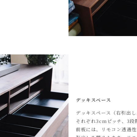
デッキスペース
デッキスペース（右引出し
それぞれ3cmピッチ、3
前板には、リモコン透過性