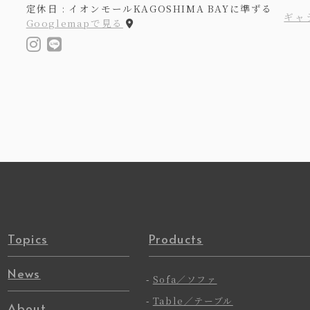
定休日 : イオンモールKAGOSHIMA BAYに準ずる
ギャ
Googlemapで見る
Topics
Products
News
-
Sofa／ソファ
-
Table／テーブル
About