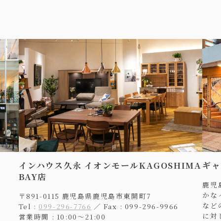
インハウス久永 イオンモールKAGOSHIMA
ギャ
BAY店
鹿児
かな
〒891-0115 鹿児島県鹿児島市東開町7
など
Tel :
099-296-7766
／ Fax : 099-296-9966
に対
営業時間 : 10:00〜21:00