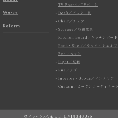
-
TV Board／TVボード
Works
-
Desk／デスク・机
-
Chair／チェア
Reform
-
Storage／収納家具
-
Kitchen Board／キッチンボード
-
Rack・Shelf／ラック・シェルフ
-
Bed／ベッド
-
Light／照明
-
Rug／ラグ
-
Interior・Goods／インテリア
-
Curtain／カーテンコーディネー
©
インハウス久永 with LIVINGHOUSE.