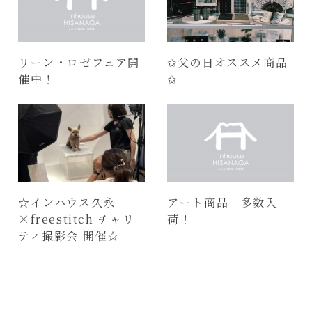
リーン・ロゼフェア開
✩父の日オススメ商品
催中！
✩
☆インハウス久永
アート商品 多数入
×freestitch チャリ
荷！
ティ撮影会 開催☆