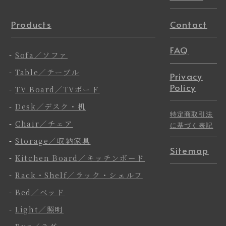
Products
Contact
FAQ
-
Sofa／ソファ
-
Table／テーブル
Privacy
Policy
-
TV Board／TVボード
-
Desk／デスク・机
特定商取引法
-
Chair／チェア
に基づく表記
-
Storage／収納家具
Sitemap
-
Kitchen Board／キッチンボード
-
Rack・Shelf／ラック・シェルフ
-
Bed／ベッド
-
Light／照明