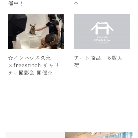
催中！
✩
☆インハウス久永
アート商品 多数入
×freestitch チャリ
荷！
ティ撮影会 開催☆