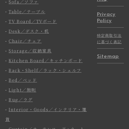
-
Sofa／ソファ
-
Table／テーブル
Privacy
Policy
-
TV Board／TVボード
-
Desk／デスク・机
特定商取引法
-
Chair／チェア
に基づく表記
-
Storage／収納家具
Sitemap
-
Kitchen Board／キッチンボード
-
Rack・Shelf／ラック・シェルフ
-
Bed／ベッド
-
Light／照明
-
Rug／ラグ
-
Interior・Goods／インテリア・雑
貨
-
Curtain／カーテンコーディネート