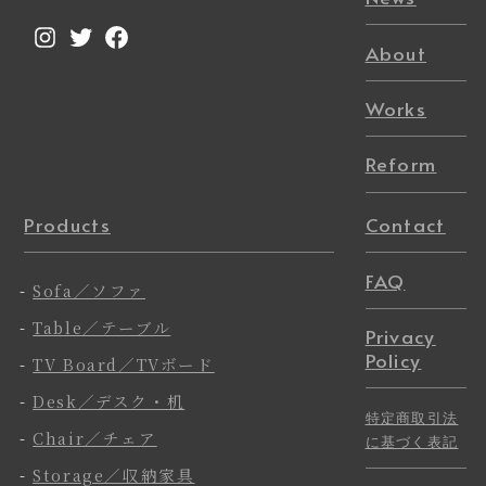
Instagram
Twitter
Facebook
About
Works
Reform
Products
Contact
FAQ
-
Sofa／ソファ
-
Table／テーブル
Privacy
Policy
-
TV Board／TVボード
-
Desk／デスク・机
特定商取引法
-
Chair／チェア
に基づく表記
-
Storage／収納家具