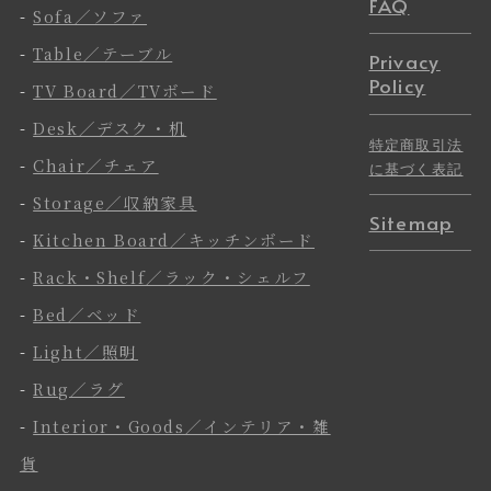
FAQ
-
Sofa／ソファ
-
Table／テーブル
Privacy
Policy
-
TV Board／TVボード
-
Desk／デスク・机
特定商取引法
-
Chair／チェア
に基づく表記
-
Storage／収納家具
Sitemap
-
Kitchen Board／キッチンボード
-
Rack・Shelf／ラック・シェルフ
-
Bed／ベッド
-
Light／照明
-
Rug／ラグ
-
Interior・Goods／インテリア・雑
貨