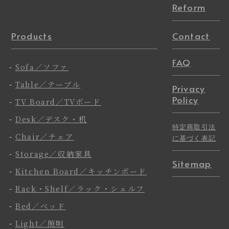
Reform
Products
Contact
FAQ
-
Sofa／ソファ
-
Table／テーブル
Privacy
Policy
-
TV Board／TVボード
-
Desk／デスク・机
特定商取引法
-
Chair／チェア
に基づく表記
-
Storage／収納家具
Sitemap
-
Kitchen Board／キッチンボード
-
Rack・Shelf／ラック・シェルフ
-
Bed／ベッド
-
Light／照明