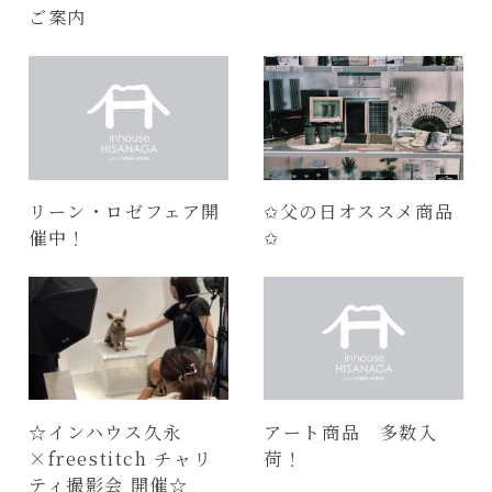
ご案内
リーン・ロゼフェア開
✩父の日オススメ商品
催中！
✩
☆インハウス久永
アート商品 多数入
×freestitch チャリ
荷！
ティ撮影会 開催☆