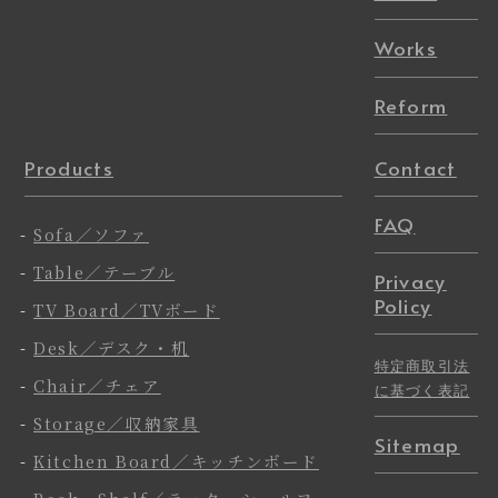
Works
Reform
Products
Contact
FAQ
-
Sofa／ソファ
-
Table／テーブル
Privacy
Policy
-
TV Board／TVボード
-
Desk／デスク・机
特定商取引法
-
Chair／チェア
に基づく表記
-
Storage／収納家具
Sitemap
-
Kitchen Board／キッチンボード