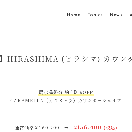
Home
Topics
News
F】HIRASHIMA (ヒラシマ) カウ
40
展示品処分 約
％OFF
CARAMELLA（カラメッラ）カウンターシェルフ
156,400
通常価格
￥260,70
0
➡
¥
(税込
)