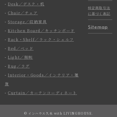
-
Desk／デスク・机
特定商取引法
-
Chair／チェア
に基づく表記
-
Storage／収納家具
Sitemap
-
Kitchen Board／キッチンボード
-
Rack・Shelf／ラック・シェルフ
-
Bed／ベッド
-
Light／照明
-
Rug／ラグ
-
Interior・Goods／インテリア・雑
貨
-
Curtain／カーテンコーディネート
©
インハウス久永 with LIVINGHOUSE.