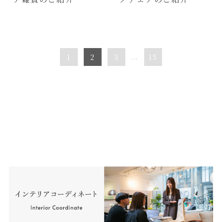
1
2
3
...
15