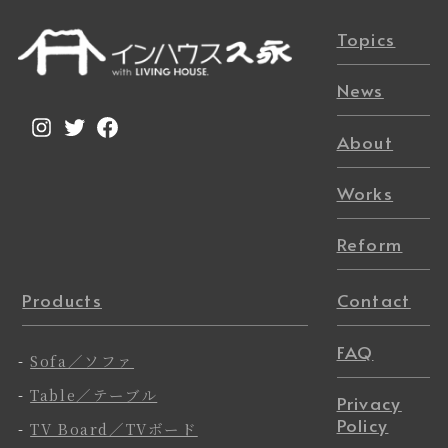
Topics
News
Instagram
Twitter
Facebook
About
Works
Reform
Products
Contact
FAQ
-
Sofa／ソファ
-
Table／テーブル
Privacy
Policy
-
TV Board／TVボード