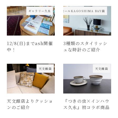
ギャラリー久永
天文館店・イオンモールKAGOSHIMA BAY店
12/8(日)までash開催
3種類のスタイリッシ
中！
ュな時計のご紹介
天文館店
天文館店
天文館店よりクッショ
『つきの虫×インハウ
ンのご紹介
ス久永』初コラボ商品