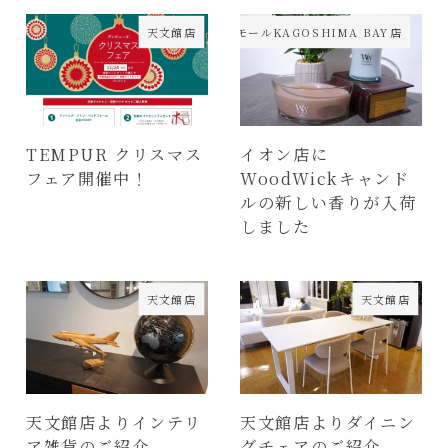
天文館店
イオンモールKAGOSHIMA BAY店
TEMPUR クリスマス
イオン店に
フェア開催中！
WoodWickキャンド
ルの新しい香りが入荷
しました
天文館店
天文館店
天文館店よりインテリ
天文館店よりダイニン
ア雑貨のご紹介
グチェアのご紹介